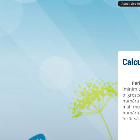
Acest site f
Calcu
Par
(minim d
o greșe
numărul 
mai mul
numărul
încât să