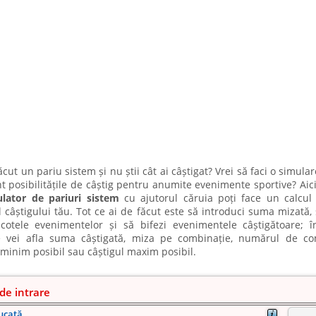
ăcut un pariu sistem și nu știi cât ai câștigat? Vrei să faci o simular
t posibilitățile de câștig pentru anumite evenimente sportive? Aici
ulator de pariuri sistem
cu ajutorul căruia poți face un calcul 
l câștigului tău. Tot ce ai de făcut este să introduci suma mizată,
 cotele evenimentelor și să bifezi evenimentele câștigătoare; î
 vei afla suma câștigată, miza pe combinație, numărul de com
 minim posibil sau câștigul maxim posibil.
de intrare
ucată