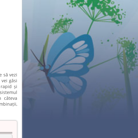
e să vezi
 vei găsi
rapid și
 sistemul
n câteva
binații,