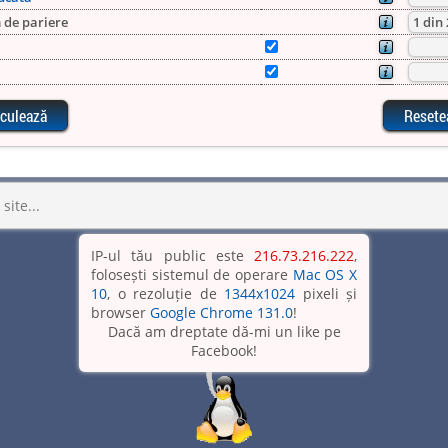
 de pariere
IP-ul tău public este
216.73.216.222
,
folosești sistemul de operare
Mac OS X
10
, o rezoluție de
1344x1024
pixeli și
browser
Google Chrome 131.0
!
Dacă am dreptate dă-mi un like pe
Facebook!