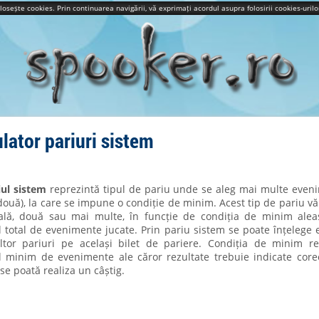
olosește cookies. Prin continuarea navigării, vă exprimați acordul asupra folosirii cookies-uri
lator pariuri sistem
iul sistem
reprezintă tipul de pariu unde se aleg mai multe even
ouă), la care se impune o condiție de minim. Acest tip de pariu v
ală, două sau mai multe, în funcție de condiția de minim alea
total de evenimente jucate. Prin pariu sistem se poate înțelege 
tor pariuri pe același bilet de pariere. Condiția de minim re
 minim de evenimente ale căror rezultate trebuie indicate corect
 se poată realiza un
câștig.