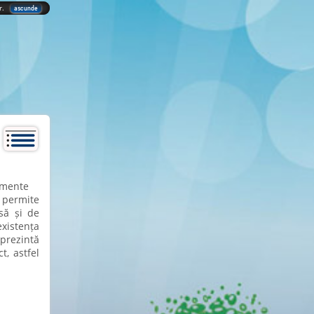
lor.
ascunde
imente
ă permite
să și de
existența
prezintă
, astfel