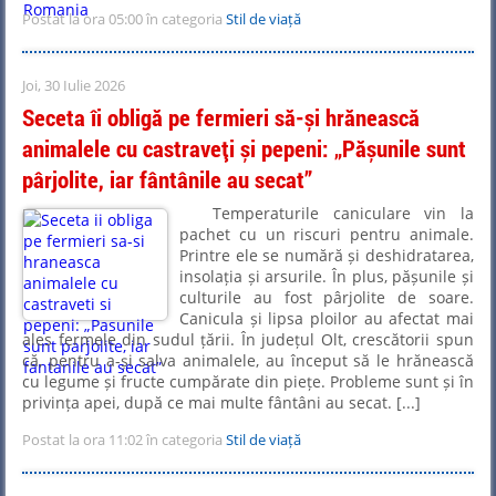
Postat la ora 05:00 în categoria
Stil de viață
Joi, 30 Iulie 2026
Seceta îi obligă pe fermieri să-și hrănească
animalele cu castraveți și pepeni: „Pășunile sunt
pârjolite, iar fântânile au secat”
Temperaturile caniculare vin la
pachet cu un riscuri pentru animale.
Printre ele se numără și deshidratarea,
insolația și arsurile. În plus, pășunile și
culturile au fost pârjolite de soare.
Canicula și lipsa ploilor au afectat mai
ales fermele din sudul țării. În județul Olt, crescătorii spun
că, pentru a-și salva animalele, au început să le hrănească
cu legume și fructe cumpărate din piețe. Probleme sunt și în
privința apei, după ce mai multe fântâni au secat. [...]
Postat la ora 11:02 în categoria
Stil de viață