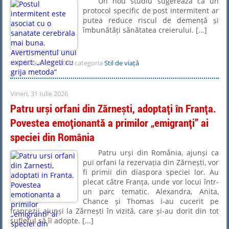
Un nou studiu sugerează că un
protocol specific de post intermitent ar
putea reduce riscul de demență și
îmbunătăți sănătatea creierului. [...]
Postat la ora 21:20 în categoria
Stil de viață
Vineri, 31 Iulie 2026
Patru urși orfani din Zărnești, adoptați în Franța.
Povestea emoționantă a primilor „emigranți” ai
speciei din România
Patru urși din România, ajunși ca
pui orfani la rezervația din Zărnești, vor
fi primii din diaspora speciei lor. Au
plecat către Franța, unde vor locui într-
un parc tematic. Alexandra, Anita,
Chance și Thomas i-au cucerit pe
francezii ajunși la Zărnești în vizită, care și-au dorit din tot
sufletul să îi adopte. [...]