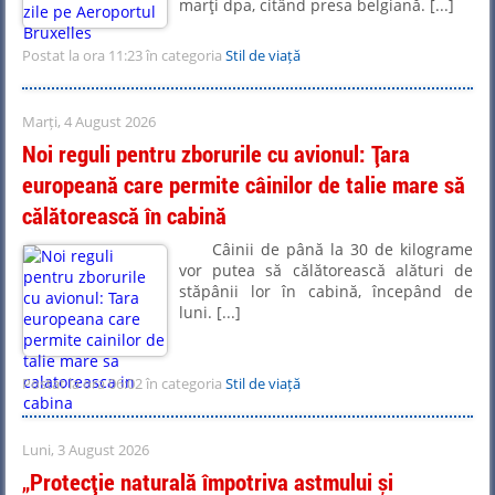
marţi dpa, citând presa belgiană. [...]
Postat la ora 11:23 în categoria
Stil de viață
Marți, 4 August 2026
Noi reguli pentru zborurile cu avionul: Țara
europeană care permite câinilor de talie mare să
călătorească în cabină
Câinii de până la 30 de kilograme
vor putea să călătorească alături de
stăpânii lor în cabină, începând de
luni. [...]
Postat la ora 06:02 în categoria
Stil de viață
Luni, 3 August 2026
„Protecție naturală împotriva astmului și