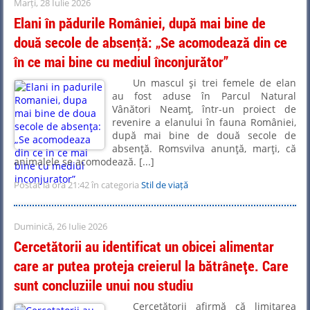
Marți, 28 Iulie 2026
Elani în pădurile României, după mai bine de
două secole de absenţă: „Se acomodează din ce
în ce mai bine cu mediul înconjurător”
Un mascul şi trei femele de elan
au fost aduse în Parcul Natural
Vânători Neamţ, într-un proiect de
revenire a elanului în fauna României,
după mai bine de două secole de
absenţă. Romsvilva anunţă, marţi, că
animalele se acomodează. [...]
Postat la ora 21:42 în categoria
Stil de viață
Duminică, 26 Iulie 2026
Cercetătorii au identificat un obicei alimentar
care ar putea proteja creierul la bătrânețe. Care
sunt concluziile unui nou studiu
Cercetătorii afirmă că limitarea