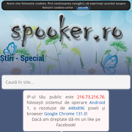
Acest site folosește cookies. Prin continuarea navigării, vă exprimați acordul asupra
folosirii cookies-urilor.
ascunde
Știri - Special
IP-ul tău public este
216.73.216.76
,
folosești sistemul de operare
Android
1
, o rezoluție de
448x896
pixeli și
browser
Google Chrome 131.0
!
Dacă am dreptate dă-mi un like pe
Facebook!