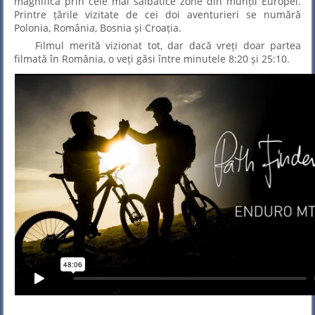
magnifică prin cele mai sălbatice zone din munții Europei.
Printre țările vizitate de cei doi aventurieri se numără
Polonia, România, Bosnia și Croația.
Filmul merită vizionat tot, dar dacă vreți doar partea
filmată în România, o veți găsi între minutele 8:20 și 25:10.